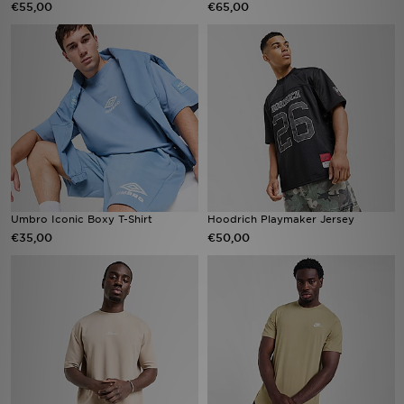
€55,00
€65,00
Vind een winkel
Bestelling traceren
Mijn JD
Klantenservice
Download de app
Umbro Iconic Boxy T-Shirt
Hoodrich Playmaker Jersey
€35,00
€50,00
Wie wij zijn