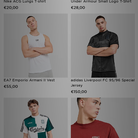
Nike ACG Lungs T‑shirt
Under Armour Small Logo T-Shirt
€20,00
€28,00
EA7 Emporio Armani Il Vest
adidas Liverpool FC 95/96 Special
Jersey
€55,00
€150,00