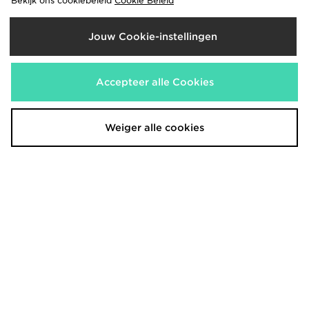
Bekijk ons cookiebeleid
Cookie Beleid
Jouw Cookie-instellingen
The North Face Energy Never
Berghaus Sidley Pocket T-Shirt
Stop Exploring T-Shirt
€45,00
Accepteer alle Cookies
€35,00
Weiger alle cookies
Unlike Humans Idea T-Shirt
adidas Originals Adicolor Classics
3-stripes T-shirt
€35,00
€33,00