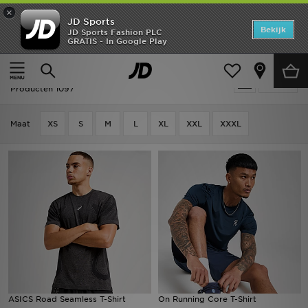
×
JD Sports
Home
Bekijk
JD Sports Fashion PLC
GRATIS - In Google Play
Thuis
Heren
Herenkleding
T-shirts & Tanktops
Offers
Heren - T-shirts & Tanktops
Verfijn
New In
Producten 1097
Heren
Maat
XS
S
M
L
XL
XXL
XXXL
Dames
Kids
Collecties
Voetbal
Sports
ASICS Road Seamless T-Shirt
On Running Core T-Shirt
Merken