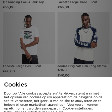
On Running Focus Tank Top
Lacoste Large Croc T-Shirt
€55,00
€65,00
Lacoste Large Box T-Shirt
adidas Originals Cali Long Sleeve
T-Shirt
€60,00
€40,00
Cookies
Door op "Alle cookies accepteren" te klikken, stemt u in met
het opslaan van cookies op uw apparaat om de navigatie op de
site te verbeteren, het gebruik van de site te analyseren en te
helpen bij onze marketinginspanningen. Voorkeuren kunnen
op elk moment worden aangepast in Cookie-instellingen.