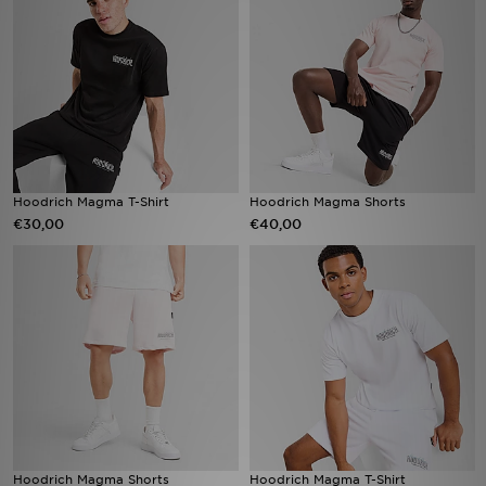
Vind een winkel
Bestelling traceren
Mijn JD
Klantenservice
Hoodrich Magma T-Shirt
Hoodrich Magma Shorts
€30,00
€40,00
Download de app
Wie wij zijn
Hoodrich Magma Shorts
Hoodrich Magma T-Shirt