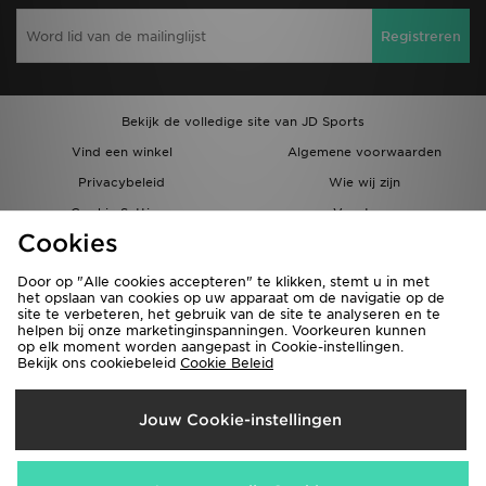
Registreren
Bekijk de volledige site van JD Sports
Vind een winkel
Algemene voorwaarden
Privacybeleid
Wie wij zijn
Cookie Settings
Vacatures
Cookies
Bestellingen en Levering
Partnerprogramma
Door op "Alle cookies accepteren" te klikken, stemt u in met
het opslaan van cookies op uw apparaat om de navigatie op de
site te verbeteren, het gebruik van de site te analyseren en te
helpen bij onze marketinginspanningen. Voorkeuren kunnen
op elk moment worden aangepast in Cookie-instellingen.
Bekijk ons cookiebeleid
Cookie Beleid
Verzenden Naar
Jouw Cookie-instellingen
België
Wij accepteren de volgende betaalmethoden