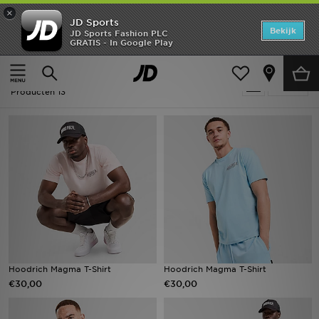
×
JD Sports
Home
Bekijk
JD Sports Fashion PLC
GRATIS - In Google Play
Thuis
2 for 45
Offers
2 for 45
Verfijn
New In
Producten 13
Heren
Dames
Kids
Collecties
Voetbal
Hoodrich Magma T-Shirt
Hoodrich Magma T-Shirt
€30,00
€30,00
Sports
Merken