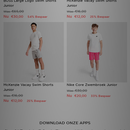
BOSS Large Logo Swim Shorts
McKenzie Vacay Swim Shorts
Junior
Junior
€65,00
€16,00
Was
Was
Nu
Nu
€30,00
€12,00
54% Bespaar
25% Bespaar
McKenzie Vacay Swim Shorts
Nike Core Zwembroek Junior
Junior
€30,00
Was
€16,00
Nu
Was
€20,00
33% Bespaar
Nu
€12,00
25% Bespaar
DOWNLOAD ONZE APPS