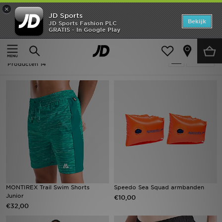
×
JD Sports
Home
Bekijk
JD Sports Fashion PLC
GRATIS - In Google Play
Thuis
Kids
Offers
Kids - Badkleding
Verfijn
New In
Producten 14
Heren
Dames
Kids
Collecties
Voetbal
MONTIREX Trail Swim Shorts
Speedo Sea Squad armbanden
Junior
€10,00
Sports
€32,00
Merken