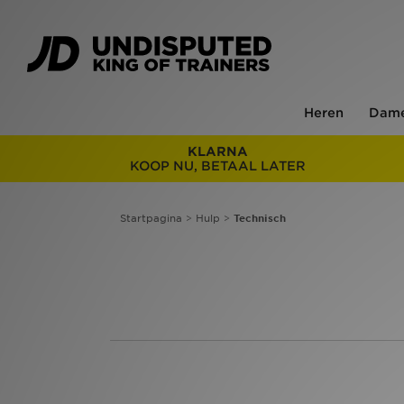
Heren
Dam
KLARNA
KOOP NU, BETAAL LATER
Startpagina
>
Hulp
>
Technisch