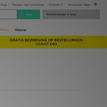
Hulp
Traceer mijn bestelling
Wishlist
Verzenden Naar...
Winkelmandje is leeg
ffers
Nieuw
GRATIS BEZORGING OP BESTELLINGEN
VANAF €80