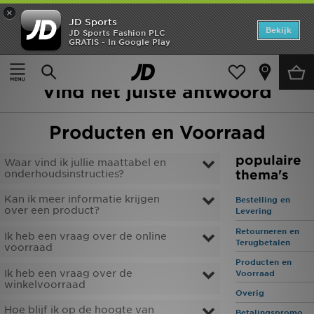
×
JD Sports
Home
Bekijk
JD Sports Fashion PLC
GRATIS - In Google Play
Startpagina
>
Hulp
>
Producten en Voorraad
Offers
Hoe kunnen wij u helpen?
Vind het juiste antwoord
New In
Heren
Producten en Voorraad
Dames
populaire
Waar vind ik jullie maattabel en
thema's
onderhoudsinstructies?
Kids
Kan ik meer informatie krijgen
Bestelling en
over een product?
Levering
Collecties
Retourneren en
Ik heb een vraag over de online
Terugbetalen
voorraad
Voetbal
Producten en
Ik heb een vraag over de
Voorraad
Sports
winkelvoorraad
Overig
Hoe blijf ik op de hoogte van
Merken
Betalingspromo