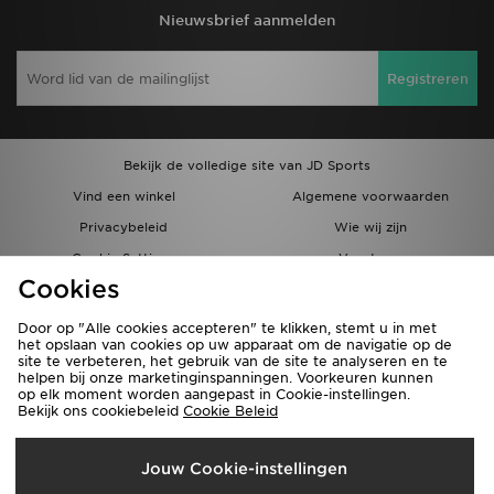
Nieuwsbrief aanmelden
Registreren
Bekijk de volledige site van JD Sports
Vind een winkel
Algemene voorwaarden
Privacybeleid
Wie wij zijn
Cookie Settings
Vacatures
Cookies
Bestellingen en Levering
Partnerprogramma
Door op "Alle cookies accepteren" te klikken, stemt u in met
het opslaan van cookies op uw apparaat om de navigatie op de
site te verbeteren, het gebruik van de site te analyseren en te
helpen bij onze marketinginspanningen. Voorkeuren kunnen
op elk moment worden aangepast in Cookie-instellingen.
Bekijk ons cookiebeleid
Cookie Beleid
Verzenden Naar
Jouw Cookie-instellingen
België