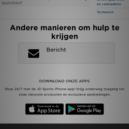
launches?
en cadeaubon
Technisch
Vind een winkel
Andere manieren om hulp te
Bestelling traceren
krijgen
Mijn JD
Bericht
Klantenservice
Download de app
Wie wij zijn
DOWNLOAD ONZE APPS
Shop 24/7 met de JD Sports iPhone-app! Krijg onderweg toegang tot
onze nieuwste producten en exclusieve aanbiedingen.