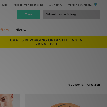
Hulp
Traceer mijn bestelling
Wishlist
Verzenden Naar...
Winkelmandje is leeg
ffers
Nieuw
GRATIS BEZORGING OP BESTELLINGEN
VANAF €80
Producten 9:
Alles zien