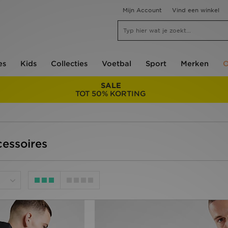
Mijn Account
Vind een winkel
es
Kids
Collecties
Voetbal
Sport
Merken
O
SALE
TOT 50% KORTING
cessoires