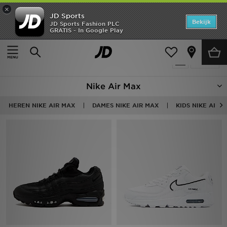
×
JD Sports
Home
Bekijk
JD Sports Fashion PLC
GRATIS - In Google Play
Thuis
Nike Air Max
Offers
Producten 137
Verfijn
New In
Nike Air Max
Heren
HEREN NIKE AIR MAX
DAMES NIKE AIR MAX
KIDS NIKE AIR 
Dames
Kids
Collecties
Voetbal
Sports
Merken