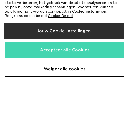
Nike Air Max 95
Nike Air Max Phoenix Kids
site te verbeteren, het gebruik van de site te analyseren en te
€190,00
helpen bij onze marketinginspanningen. Voorkeuren kunnen
€95,00
op elk moment worden aangepast in Cookie-instellingen.
Bekijk ons cookiebeleid
Cookie Beleid
Jouw Cookie-instellingen
Accepteer alle Cookies
Weiger alle cookies
Nike Air Max 90 Drift
Nike Air Max 90
€150,00
€150,00