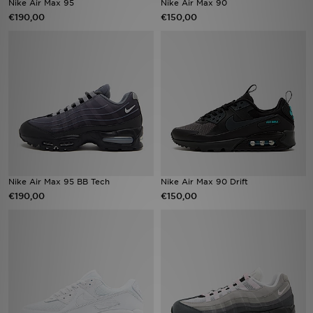
Nike Air Max 95
Nike Air Max 90
€190,00
€150,00
Vind een winkel
Bestelling traceren
Mijn JD
Klantenservice
Download de app
Nike Air Max 95 BB Tech
Nike Air Max 90 Drift
Wie wij zijn
€190,00
€150,00