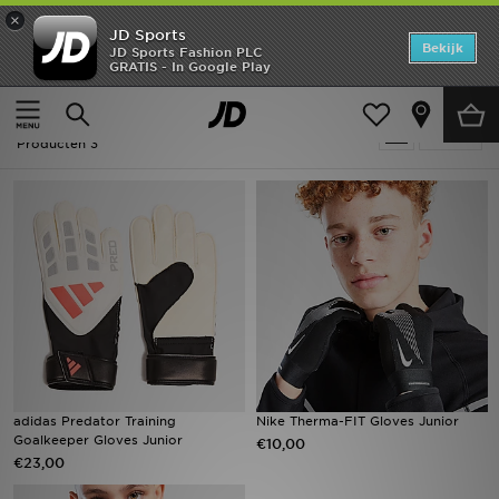
×
JD Sports
Home
Bekijk
JD Sports Fashion PLC
GRATIS - In Google Play
Thuis
Kids
Kinderaccessoires
Offers
Kinderaccessoires - Handschoenen
Verfijn
New In
Producten 3
Heren
Dames
Kids
Collecties
Voetbal
adidas Predator Training
Nike Therma-FIT Gloves Junior
Goalkeeper Gloves Junior
€10,00
Sports
€23,00
Merken