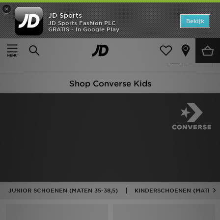
×
JD Sports
Home
Bekijk
JD Sports Fashion PLC
GRATIS - In Google Play
Thuis
Kids
Offers
Producten 43
Verfijn
New In
Shop Converse Kids
Heren
Dames
Kids
Collecties
Voetbal
JUNIOR SCHOENEN (MATEN 35-38,5)
KINDERSCHOENEN (MATEN 2
Sports
Merken