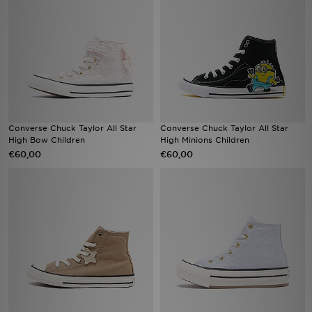
Vind een winkel
Bestelling traceren
Mijn JD
Klantenservice
Converse Chuck Taylor All Star
Converse Chuck Taylor All Star
High Bow Children
High Minions Children
€60,00
€60,00
Download de app
Wie wij zijn