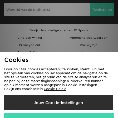
Registreren
Bekijk de volledige site van JD Sports
Vind een winkel
Algemene voorwaarden
Privacybeleid
Wie wij zijn
Cookie Settings
Vacatures
Cookies
Bestellingen en Levering
Partnerprogramma
Door op "Alle cookies accepteren" te klikken, stemt u in met
het opslaan van cookies op uw apparaat om de navigatie op de
site te verbeteren, het gebruik van de site te analyseren en te
helpen bij onze marketinginspanningen. Voorkeuren kunnen
op elk moment worden aangepast in Cookie-instellingen.
Bekijk ons cookiebeleid
Cookie Beleid
Verzenden Naar
Jouw Cookie-instellingen
België