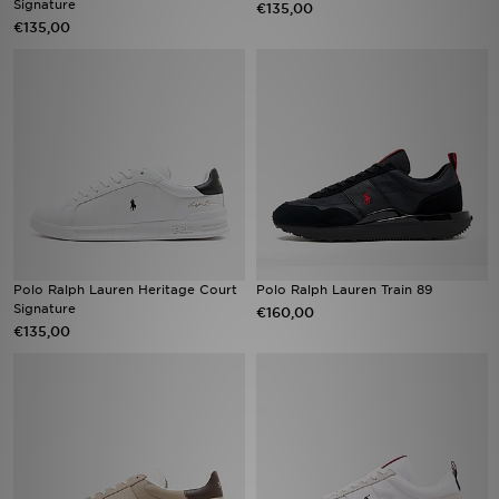
Signature
€135,00
€135,00
Vind een winkel
Bestelling traceren
Mijn JD
Klantenservice
Download de app
Polo Ralph Lauren Heritage Court
Polo Ralph Lauren Train 89
Wie wij zijn
Signature
€160,00
€135,00