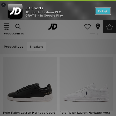
×
JD Sports
Home
Bekijk
JD Sports Fashion PLC
GRATIS - In Google Play
Thuis
Polo Ralph Lauren
Offers
Polo Ralph Lauren
Verfijn
New In
Producten 10
Heren
Producttype
Sneakers
Dames
Kids
Collecties
Voetbal
Sports
Polo Ralph Lauren Heritage Court
Polo Ralph Lauren Heritage Aera
Merken