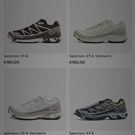
Vind een winkel
Bestelling traceren
Mijn JD
Klantenservice
Salomon XT-6
Salomon XT-6 Women's
€180,00
€180,00
Download de app
Wie wij zijn
Salomon XT-6 Women's
Salomon XT-6