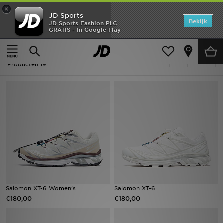
×
JD Sports
Home
Bekijk
JD Sports Fashion PLC
GRATIS - In Google Play
Thuis
Salomon XT-6
Offers
Salomon XT-6
Verfijn
New In
Producten 19
Heren
Dames
Kids
Collecties
Voetbal
Salomon XT-6 Women's
Salomon XT-6
€180,00
€180,00
Sports
Merken