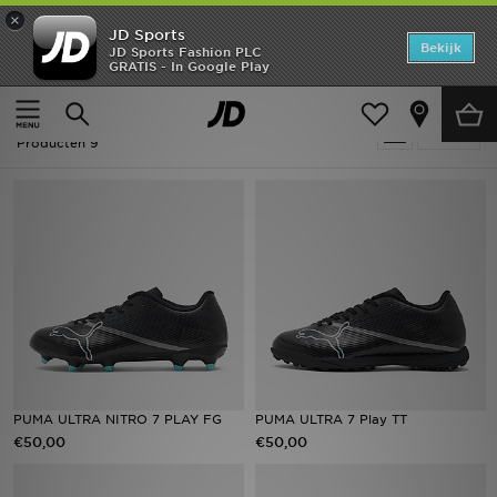
×
JD Sports
Home
Bekijk
JD Sports Fashion PLC
GRATIS - In Google Play
Thuis
Puma Ultra
Offers
Puma Ultra
Verfijn
New In
Producten 9
Heren
Dames
Kids
Collecties
Voetbal
PUMA ULTRA NITRO 7 PLAY FG
PUMA ULTRA 7 Play TT
€50,00
€50,00
Sports
Merken