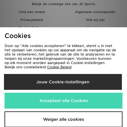
Bekijk de volledige site van JD Sports
Vind een winkel
Algemene voorwaarden
Privacybeleid
Wie wij zijn
Cookie Settings
Vacatures
Cookies
Bestellingen en Levering
Partnerprogramma
Door op "Alle cookies accepteren" te klikken, stemt u in met
het opslaan van cookies op uw apparaat om de navigatie op de
site te verbeteren, het gebruik van de site te analyseren en te
helpen bij onze marketinginspanningen. Voorkeuren kunnen
op elk moment worden aangepast in Cookie-instellingen.
Bekijk ons cookiebeleid
Cookie Beleid
Verzenden Naar
Jouw Cookie-instellingen
België
Wij accepteren de volgende betaalmethoden
Accepteer alle Cookies
Bezoek onze bedrijfswebsite
www.jdplc.com
Weiger alle cookies
Copyright © 2026 JD Sports Fashion Plc, Alle rechten voorbehouden.