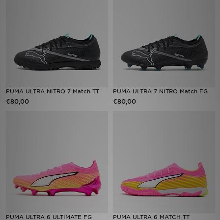
Vind een winkel
Bestelling traceren
Mijn JD
Klantenservice
PUMA ULTRA NITRO 7 Match TT
PUMA ULTRA 7 NITRO Match FG
€80,00
€80,00
Download de app
Wie wij zijn
PUMA ULTRA 6 ULTIMATE FG
PUMA ULTRA 6 MATCH TT