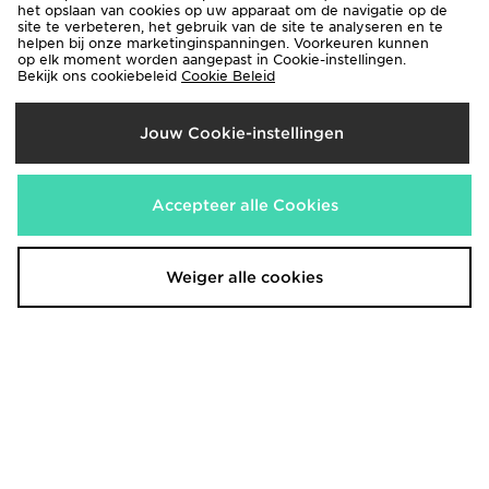
Nike Air Force 1 '07 LV8
Nike Air Force 1 Heren
het opslaan van cookies op uw apparaat om de navigatie op de
€130,00
site te verbeteren, het gebruik van de site te analyseren en te
€120,00
helpen bij onze marketinginspanningen. Voorkeuren kunnen
op elk moment worden aangepast in Cookie-instellingen.
Bekijk ons cookiebeleid
Cookie Beleid
Jouw Cookie-instellingen
Accepteer alle Cookies
Weiger alle cookies
Nike Air Force 1 Low
Nike Air Force 1 Low
€85,00
€120,00