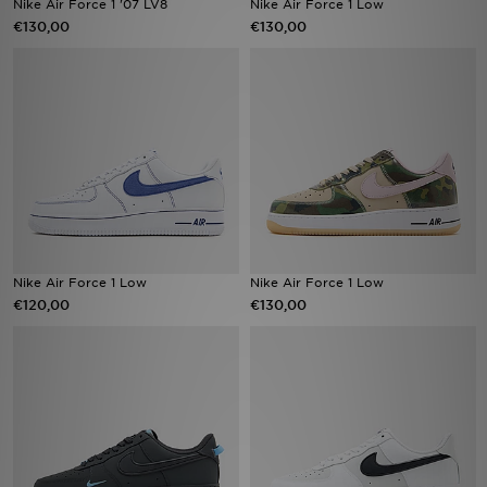
Nike Air Force 1 '07 LV8
Nike Air Force 1 Low
€130,00
€130,00
Vind een winkel
Bestelling traceren
Mijn JD
Klantenservice
Download de app
Nike Air Force 1 Low
Nike Air Force 1 Low
Wie wij zijn
€120,00
€130,00