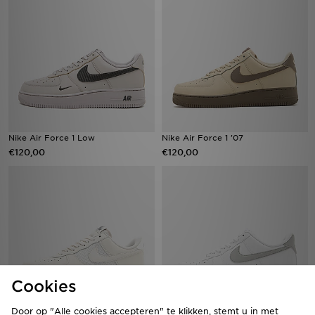
Nike Air Force 1 Low
Nike Air Force 1 '07
€120,00
€120,00
Cookies
Door op "Alle cookies accepteren" te klikken, stemt u in met