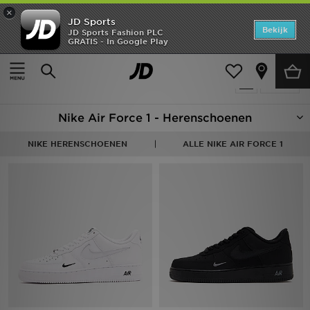
×
JD Sports
Home
Bekijk
JD Sports Fashion PLC
GRATIS - In Google Play
Thuis
Heren
Offers
Producten 35
Verfijn
New In
Nike Air Force 1 - Herenschoenen
Heren
NIKE HERENSCHOENEN
ALLE NIKE AIR FORCE 1
Dames
Kids
Collecties
Voetbal
Sports
Merken