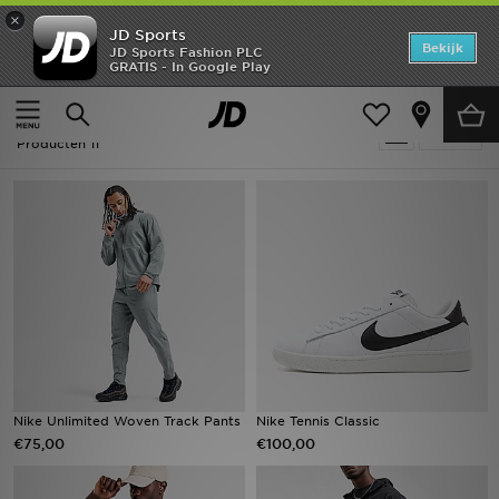
×
JD Sports
Home
Bekijk
JD Sports Fashion PLC
GRATIS - In Google Play
Thuis
Tennis
Offers
Tennis
Verfijn
New In
Producten 11
Heren
Dames
Kids
Collecties
Voetbal
Nike Unlimited Woven Track Pants
Nike Tennis Classic
€75,00
€100,00
Sports
Merken