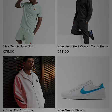
Vind een winkel
Bestelling traceren
Mijn JD
Klantenservice
Nike Tennis Polo Shirt
Nike Unlimited Woven Track Pants
€75,00
€75,00
Download de app
Wie wij zijn
adidas Z.N.E Hoodie
Nike Tennis Classic