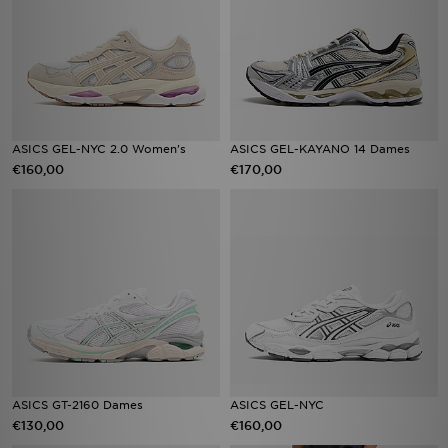
ASICS GEL-NYC 2.0 Women's
ASICS GEL-KAYANO 14 Dames
€160,00
€170,00
ASICS GT-2160 Dames
ASICS GEL-NYC
€130,00
€160,00