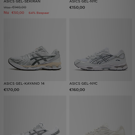
ASICS GEL-SEKIRAN
ASICS GEL-NYC
€140,00
€150,00
Was
Nu
€50,00
64% Bespaar
Vind een winkel
Bestelling traceren
Mijn JD
Klantenservice
Download de app
Wie wij zijn
ASICS GEL-KAYANO 14
ASICS GEL-NYC
€170,00
€160,00