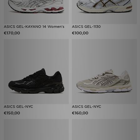
ASICS GEL-KAYANO 14 Women's
ASICS GEL-1130
€170,00
€100,00
ASICS GEL-NYC
ASICS GEL-NYC
€150,00
€160,00