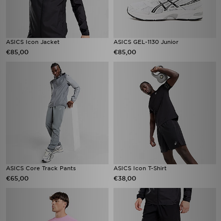
ASICS Icon Jacket
ASICS GEL-1130 Junior
€85,00
€85,00
ASICS Core Track Pants
ASICS Icon T-Shirt
€65,00
€38,00