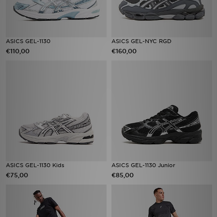
ASICS GEL-1130
ASICS GEL-NYC RGD
€110,00
€160,00
ASICS GEL-1130 Kids
ASICS GEL-1130 Junior
€75,00
€85,00