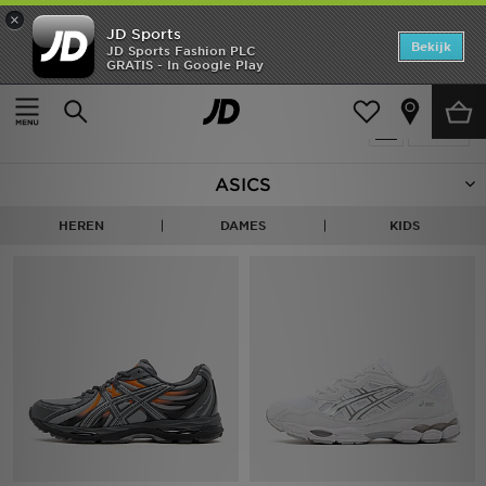
×
JD Sports
Home
Bekijk
JD Sports Fashion PLC
GRATIS - In Google Play
Thuis
ASICS
Offers
Producten 199
Verfijn
New In
ASICS
Heren
HEREN
DAMES
KIDS
Dames
Kids
Collecties
Voetbal
Sports
Merken