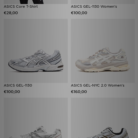
ASICS Core T-Shirt
ASICS GEL-1130 Women's
€28,00
€100,00
ASICS GEL-1130
ASICS GEL-NYC 2.0 Women's
€100,00
€160,00