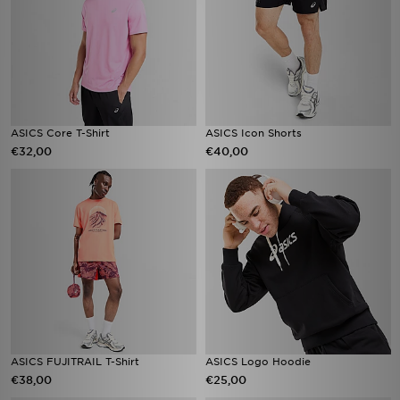
ASICS Core T-Shirt
ASICS Icon Shorts
€32,00
€40,00
ASICS FUJITRAIL T-Shirt
ASICS Logo Hoodie
€38,00
€25,00