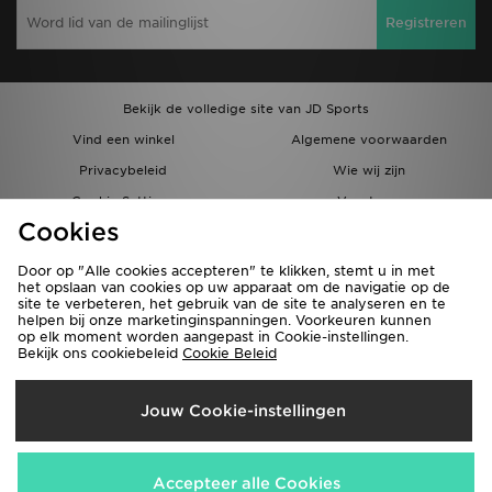
Registreren
Bekijk de volledige site van JD Sports
Vind een winkel
Algemene voorwaarden
Privacybeleid
Wie wij zijn
Cookie Settings
Vacatures
Cookies
Bestellingen en Levering
Partnerprogramma
Door op "Alle cookies accepteren" te klikken, stemt u in met
het opslaan van cookies op uw apparaat om de navigatie op de
site te verbeteren, het gebruik van de site te analyseren en te
helpen bij onze marketinginspanningen. Voorkeuren kunnen
op elk moment worden aangepast in Cookie-instellingen.
Bekijk ons cookiebeleid
Cookie Beleid
Verzenden Naar
Jouw Cookie-instellingen
België
Wij accepteren de volgende betaalmethoden
Accepteer alle Cookies