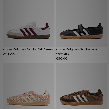
Vind een winkel
Bestelling traceren
Mijn JD
Klantenservice
adidas Originals Samba OG Dames
adidas Originals Samba Jane
Women's
€115,00
Download de app
€90,00
Wie wij zijn