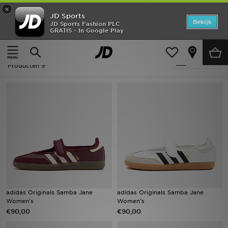
×
JD Sports
Home
Bekijk
JD Sports Fashion PLC
GRATIS - In Google Play
Thuis
Dames
Offers
Dames - Adidas Originals Samba
Verfijn
New In
Producten 9
Heren
Dames
Kids
Collecties
Voetbal
adidas Originals Samba Jane
adidas Originals Samba Jane
Women's
Women's
Sports
€90,00
€90,00
Merken