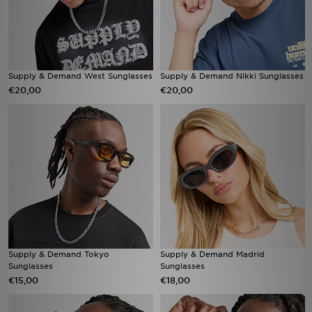
Supply & Demand West Sunglasses
Supply & Demand Nikki Sunglasses
€20,00
€20,00
Supply & Demand Tokyo
Supply & Demand Madrid
Sunglasses
Sunglasses
€15,00
€18,00