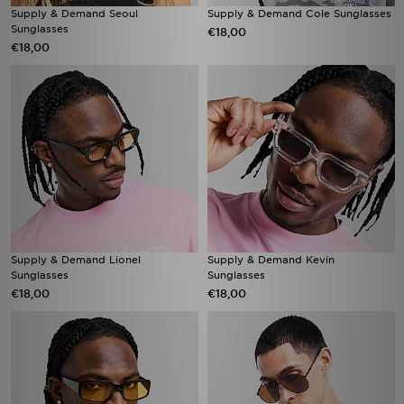
Supply & Demand Seoul
Supply & Demand Cole Sunglasses
Sunglasses
€18,00
€18,00
Supply & Demand Lionel
Supply & Demand Kevin
Sunglasses
Sunglasses
€18,00
€18,00