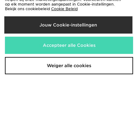
op elk moment worden aangepast in Cookie-instellingen.
Bekijk ons cookiebeleid
Cookie Beleid
Jouw Cookie-instellingen
Supply & Demand Hilton
Supply & Demand Porscha
Accepteer alle Cookies
Sunglasses
Sunglasses
€15,00
€15,00
Weiger alle cookies
Supply & Demand Francis Mirrored
Supply & Demand Andrei
Aviator-zonnebril
Sunglasses
€15,00
€15,00