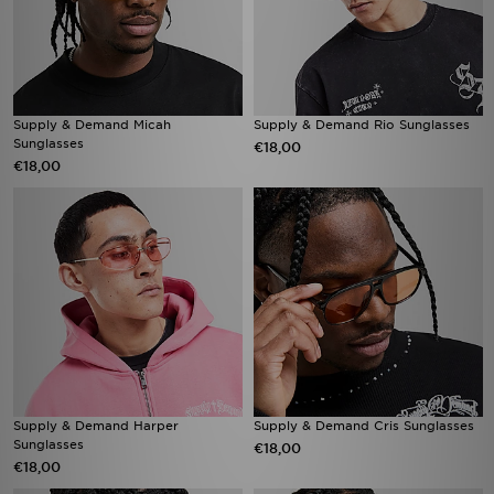
Supply & Demand Micah
Supply & Demand Rio Sunglasses
Sunglasses
€18,00
€18,00
Supply & Demand Harper
Supply & Demand Cris Sunglasses
Sunglasses
€18,00
€18,00