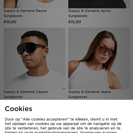
Supply & Demand Rayne
Supply & Demand Ayron
Sunglasses
Sunglasses
€15,00
€15,00
Supply & Demand Casper
Supply & Demand Jeana
Sunglasses
Sunglasses
€15,00
€15,00
Cookies
Door op "Alle cookies accepteren" te klikken, stemt u in met
het opslaan van cookies op uw apparaat om de navigatie op de
site te verbeteren, het gebruik van de site te analyseren en te
helpen bij onze marketinginspanningen. Voorkeuren kunnen