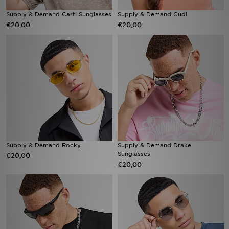
Supply & Demand Carti Sunglasses
Supply & Demand Cudi
€20,00
€20,00
Supply & Demand Rocky
Supply & Demand Drake
Sunglasses
€20,00
€20,00