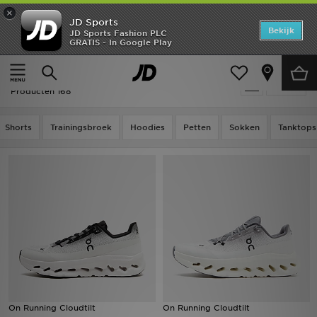
×
JD Sports
Home
Bekijk
JD Sports Fashion PLC
GRATIS - In Google Play
Thuis
On Running
Offers
On Running
Verfijn
New In
Producten 168
Heren
Shorts
Trainingsbroek
Hoodies
Petten
Sokken
Tanktops
Dames
Kids
Collecties
Voetbal
Sports
On Running Cloudtilt
On Running Cloudtilt
Merken