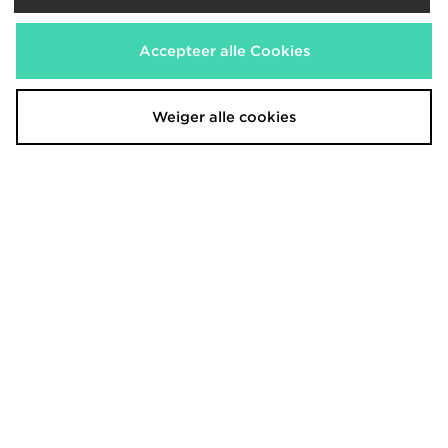
On Running Cloudvista 3
On Running Cloudmonster Void
Women's
€170,00
€180,00
Accepteer alle Cookies
Weiger alle cookies
On Running Cloudtilt
On Running Cloudmonster Void
Dames
€170,00
€180,00