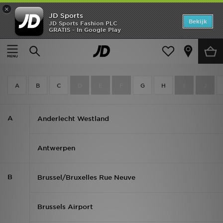
×
JD Sports
Home
Bekijk
JD Sports Fashion PLC
GRATIS - In Google Play
Thuis
Vind mijn winkel
Offers
Alle JD Sports België winkels
New In
Heren
A
B
C
D
E
F
G
H
I
J
Dames
A
Anderlecht Westland
Kids
Antwerpen
Collecties
Voetbal
B
Brussel/Bruxelles Rue Neuve
Sports
Brussels Airport
Merken