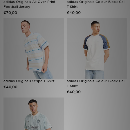
adidas Originals All Over Print
adidas Originals Colour Block Cali
Football Jersey
T-Shirt
€70,00
€40,00
Vind een winkel
Bestelling traceren
Mijn JD
Klantenservice
Download de app
Wie wij zijn
adidas Originals Stripe T-Shirt
adidas Originals Colour Block Cali
T-Shirt
€40,00
€40,00