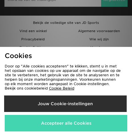
Bekijk de volledige site van JD Sports
Vind een winkel
Algemene voorwaarden
Privacybeleid
Wie wij zijn
Cookie Settings
Vacatures
Cookies
Bestellingen en Levering
Partnerprogramma
Door op "Alle cookies accepteren" te klikken, stemt u in met
het opslaan van cookies op uw apparaat om de navigatie op de
site te verbeteren, het gebruik van de site te analyseren en te
helpen bij onze marketinginspanningen. Voorkeuren kunnen
op elk moment worden aangepast in Cookie-instellingen.
Bekijk ons cookiebeleid
Cookie Beleid
Verzenden Naar
Jouw Cookie-instellingen
België
Wij accepteren de volgende betaalmethoden
Accepteer alle Cookies