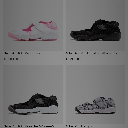
Vind een winkel
Bestelling traceren
Mijn JD
Klantenservice
Nike Air Rift Women's
Nike Air Rift Breathe Women's
€130,00
€120,00
Download de app
Wie wij zijn
Nike Air Rift Breathe Women's
Nike Rift Baby's