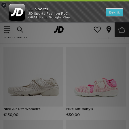
×
JD Sports
Home
Bekijk
JD Sports Fashion PLC
GRATIS - In Google Play
Thuis
Nike Air Rift
Offers
Nike Air Rift
Verfijn
New In
Producten 22
Heren
Dames
Kids
Collecties
Voetbal
Nike Air Rift Women's
Nike Rift Baby's
€130,00
€50,00
Sports
Merken