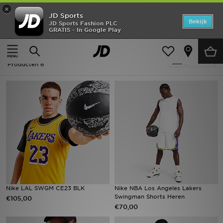
×
JD Sports
Home
Bekijk
JD Sports Fashion PLC
GRATIS - In Google Play
Thuis
Basketbal - LA Lakers
Offers
Basketbal - LA Lakers
Verfijn
New In
Producten 6
Heren
Dames
Kids
Collecties
Voetbal
Nike LAL SWGM CE23 BLK
Nike NBA Los Angeles Lakers
Swingman Shorts Heren
€105,00
Sports
€70,00
Merken