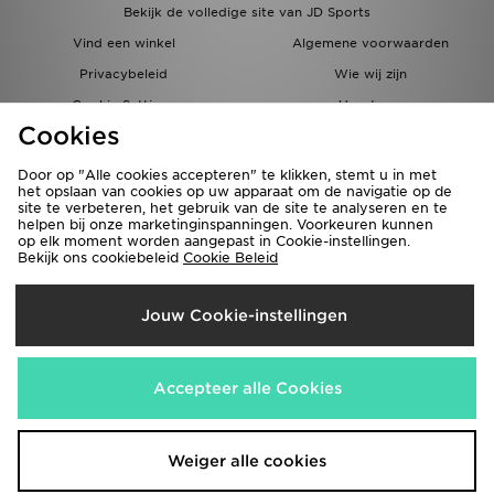
Bekijk de volledige site van JD Sports
Vind een winkel
Algemene voorwaarden
Privacybeleid
Wie wij zijn
Cookie Settings
Vacatures
Cookies
Bestellingen en Levering
Partnerprogramma
Door op "Alle cookies accepteren" te klikken, stemt u in met
het opslaan van cookies op uw apparaat om de navigatie op de
site te verbeteren, het gebruik van de site te analyseren en te
helpen bij onze marketinginspanningen. Voorkeuren kunnen
op elk moment worden aangepast in Cookie-instellingen.
Bekijk ons cookiebeleid
Cookie Beleid
Verzenden Naar
Jouw Cookie-instellingen
België
Wij accepteren de volgende betaalmethoden
Accepteer alle Cookies
Bezoek onze bedrijfswebsite
www.jdplc.com
Weiger alle cookies
Copyright © 2026 JD Sports Fashion Plc, Alle rechten voorbehouden.