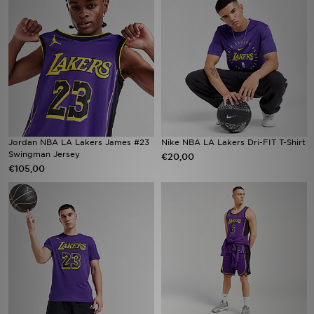
Vind een winkel
Bestelling traceren
Mijn JD
Klantenservice
Jordan NBA LA Lakers James #23
Nike NBA LA Lakers Dri-FIT T-Shirt
Swingman Jersey
€20,00
Download de app
€105,00
Wie wij zijn