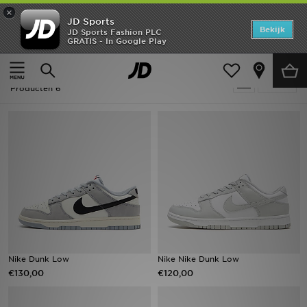
×
JD Sports
Home
Bekijk
JD Sports Fashion PLC
GRATIS - In Google Play
Thuis
Heren
Offers
Heren - Nike Dunk
Verfijn
New In
Producten 6
Heren
Dames
Kids
Collecties
Voetbal
Nike Dunk Low
Nike Nike Dunk Low
€130,00
€120,00
Sports
Merken