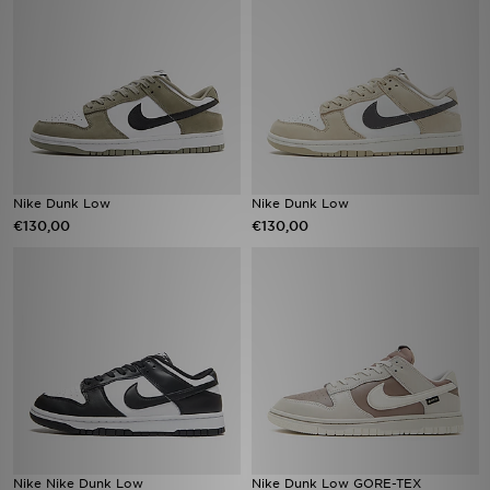
Vind een winkel
Bestelling traceren
Mijn JD
Klantenservice
Nike Dunk Low
Nike Dunk Low
€130,00
€130,00
Download de app
Wie wij zijn
Nike Nike Dunk Low
Nike Dunk Low GORE-TEX