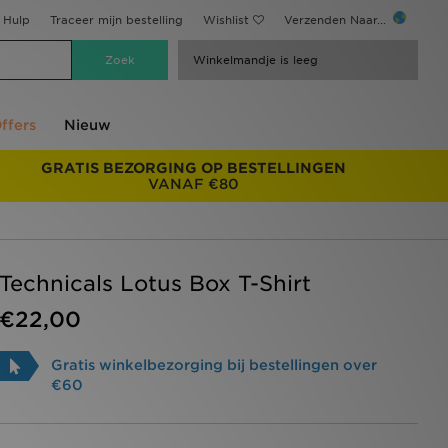
Hulp
Traceer mijn bestelling
Wishlist
Verzenden Naar...
Winkelmandje is leeg
ffers
Nieuw
GRATIS BEZORGING OP BESTELLINGEN
VANAF €80
Technicals Lotus Box T-Shirt
€22,00
Gratis winkelbezorging bij bestellingen over
€60