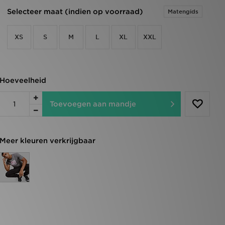
Selecteer maat (indien op voorraad)
Matengids
XS
S
M
L
XL
XXL
Hoeveelheid
Toevoegen aan mandje
Meer kleuren verkrijgbaar