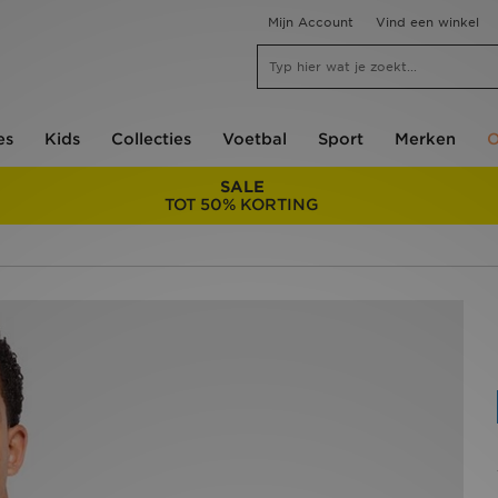
Mijn Account
Vind een winkel
es
Kids
Collecties
Voetbal
Sport
Merken
O
SALE
TOT 50% KORTING