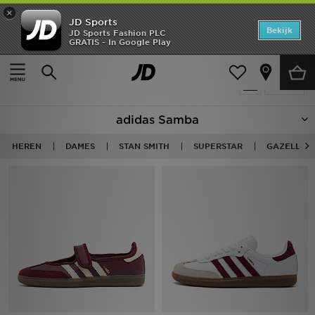
×
JD Sports
Home
Bekijk
JD Sports Fashion PLC
GRATIS - In Google Play
Thuis
Adidas Originals Samba
Offers
Producten 58
Verfijn
New In
adidas Samba
Heren
HEREN
DAMES
STAN SMITH
SUPERSTAR
GAZELLE
Dames
Kids
Collecties
Voetbal
Sports
Merken