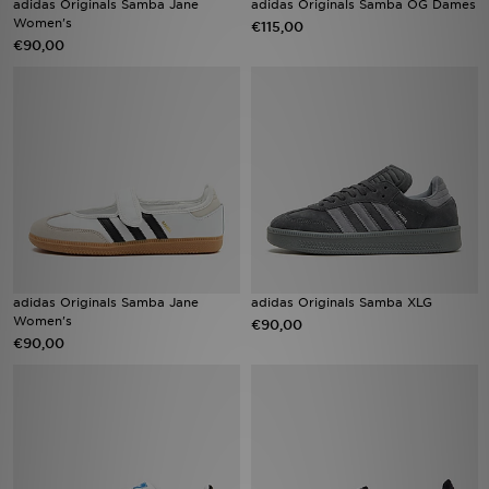
adidas Originals Samba Jane
adidas Originals Samba OG Dames
Women's
€115,00
€90,00
Vind een winkel
Bestelling traceren
Mijn JD
Klantenservice
Download de app
Wie wij zijn
adidas Originals Samba Jane
adidas Originals Samba XLG
Women's
€90,00
€90,00