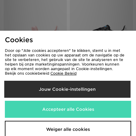
Cookies
Door op "Alle cookies accepteren" te klikken, stemt u in met
het opslaan van cookies op uw apparaat om de navigatie op de
adidas Originals Samba Jane
adidas Originals Samba OG
site te verbeteren, het gebruik van de site te analyseren en te
Junior
helpen bij onze marketinginspanningen. Voorkeuren kunnen
€120,00
op elk moment worden aangepast in Cookie-instellingen.
€70,00
Bekijk ons cookiebeleid
Cookie Beleid
Jouw Cookie-instellingen
Accepteer alle Cookies
Weiger alle cookies