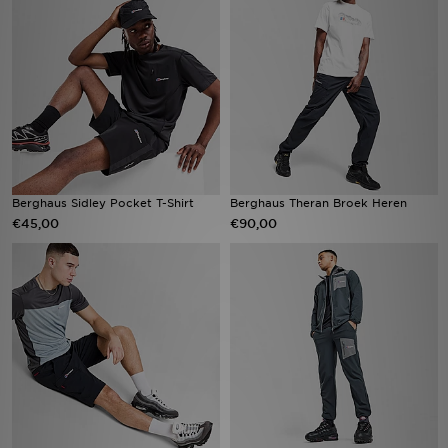
Vind een winkel
Bestelling traceren
Mijn JD
Klantenservice
Berghaus Sidley Pocket T-Shirt
Berghaus Theran Broek Heren
€45,00
€90,00
Download de app
Wie wij zijn