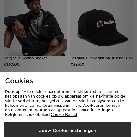
Berghaus Skelbo Jacket
Berghaus Recognition Trucker Cap
€130,00
€35,00
Cookies
DOWNLOAD ONZE APPS
Door op "Alle cookies accepteren" te klikken, stemt u in met
het opslaan van cookies op uw apparaat om de navigatie op de
Shop 24/7 met de JD Sports iPhone-app! Krijg onderweg toegang tot
site te verbeteren, het gebruik van de site te analyseren en te
onze nieuwste producten en exclusieve aanbiedingen.
helpen bij onze marketinginspanningen. Voorkeuren kunnen
op elk moment worden aangepast in Cookie-instellingen.
Bekijk ons cookiebeleid
Cookie Beleid
Jouw Cookie-instellingen