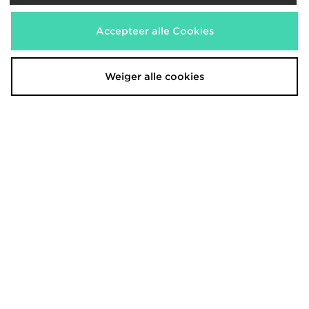
Nieuwsbrief aanmelden
Accepteer alle Cookies
Registreren
Weiger alle cookies
Bekijk de volledige site van JD Sports
Vind een winkel
Algemene voorwaarden
Privacybeleid
Wie wij zijn
Cookie Settings
Vacatures
Bestellingen en Levering
Partnerprogramma
Verzenden Naar
België