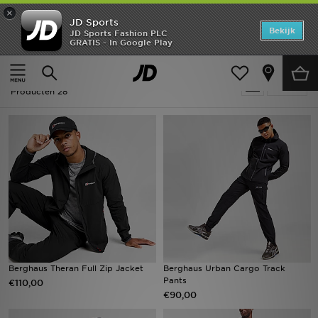
×
JD Sports
Home
Bekijk
JD Sports Fashion PLC
GRATIS - In Google Play
Thuis
Heren
Offers
Heren - Zwart Berghaus Outdoor Edit
Verfijn
New In
Producten 28
Heren
Dames
Kids
Collecties
Voetbal
Berghaus Theran Full Zip Jacket
Berghaus Urban Cargo Track
Pants
€110,00
Sports
€90,00
Merken