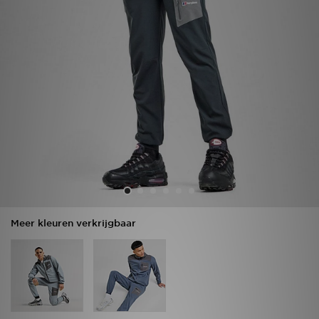
Vind een winkel
Bestelling traceren
Mijn JD
Klantenservice
Download de app
Wie wij zijn
Meer kleuren verkrijgbaar