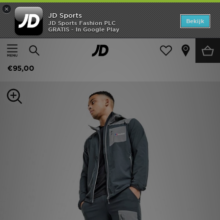
×
JD Sports
Home
Bekijk
JD Sports Fashion PLC
GRATIS - In Google Play
Thuis
Heren
Herenkleding
Joggingbroeken
Offers
Berghaus Intervale Woven Track Pants
New In
€95,00
Heren
Dames
Kids
Collecties
Voetbal
Sports
Merken