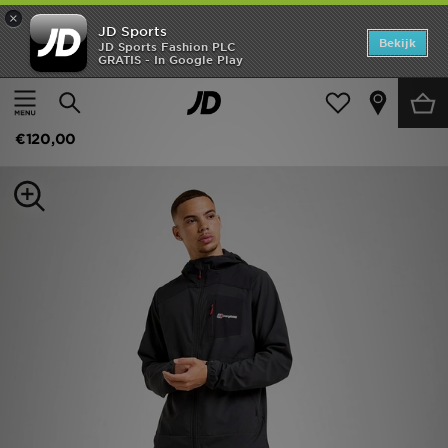
×
JD Sports
Home
Bekijk
JD Sports Fashion PLC
GRATIS - In Google Play
Thuis
Heren
Herenkleding
Jassen
Offers
Berghaus Intervale Jacket
New In
€120,00
Heren
Dames
Kids
Collecties
Voetbal
Sports
Merken