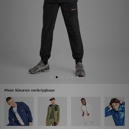
Vind een winkel
Bestelling traceren
Mijn JD
Klantenservice
Download de app
Wie wij zijn
Meer kleuren verkrijgbaar