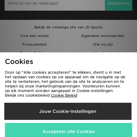
Registreren
Bekijk de volledige site van JD Sports
Vind een winkel
Algemene voorwaarden
Privacybeleid
Wie wij zijn
Cookie Settings
Vacatures
Cookies
Bestellingen en Levering
Partnerprogramma
Door op "Alle cookies accepteren" te klikken, stemt u in met
het opslaan van cookies op uw apparaat om de navigatie op de
site te verbeteren, het gebruik van de site te analyseren en te
helpen bij onze marketinginspanningen. Voorkeuren kunnen
op elk moment worden aangepast in Cookie-instellingen.
Bekijk ons cookiebeleid
Cookie Beleid
Verzenden Naar
Jouw Cookie-instellingen
België
Wij accepteren de volgende betaalmethoden
Accepteer alle Cookies