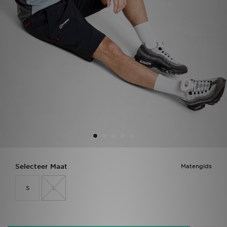
Vind een winkel
Bestelling traceren
Mijn JD
Klantenservice
Download de app
Wie wij zijn
Selecteer Maat
Matengids
S
L