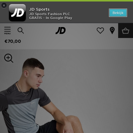
×
JD Sports
Home
Bekijk
JD Sports Fashion PLC
GRATIS - In Google Play
Thuis
Heren
Herenkleding
Shorts
Offers
Berghaus Theran Cargo Shorts
New In
€70,00
Heren
Dames
Kids
Collecties
Voetbal
Sports
Merken