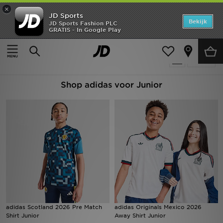
×
JD Sports
Home
Bekijk
JD Sports Fashion PLC
GRATIS - In Google Play
Thuis
Kids
Junior Kleding (8-15 jaar)
Offers
Producten 194
Verfijn
New In
Shop adidas voor Junior
Heren
Dames
Kids
Collecties
Voetbal
Sports
adidas Scotland 2026 Pre Match
adidas Originals Mexico 2026
Shirt Junior
Away Shirt Junior
Merken