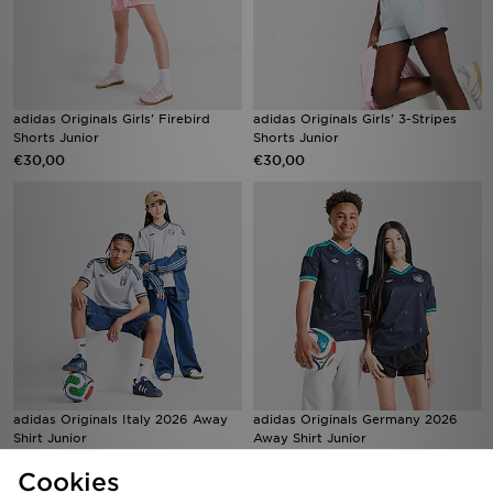
adidas Originals Girls' Firebird
adidas Originals Girls' 3-Stripes
Shorts Junior
Shorts Junior
€30,00
€30,00
adidas Originals Italy 2026 Away
adidas Originals Germany 2026
Shirt Junior
Away Shirt Junior
€75,00
€75,00
Cookies