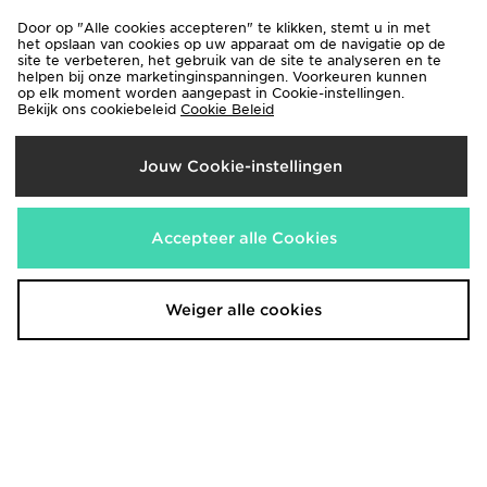
Door op "Alle cookies accepteren" te klikken, stemt u in met
het opslaan van cookies op uw apparaat om de navigatie op de
site te verbeteren, het gebruik van de site te analyseren en te
helpen bij onze marketinginspanningen. Voorkeuren kunnen
op elk moment worden aangepast in Cookie-instellingen.
Bekijk ons cookiebeleid
Cookie Beleid
Jouw Cookie-instellingen
adidas Originals Girls' Firebird
adidas Belgium 2026 Home Shorts
Accepteer alle Cookies
Denim Track Top Junior
Junior
€75,00
€40,00
Weiger alle cookies