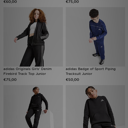
€60,00
€75,00
Vind een winkel
Bestelling traceren
Mijn JD
Klantenservice
Download de app
adidas Originals Girls' Denim
adidas Badge of Sport Piping
Firebird Track Top Junior
Tracksuit Junior
Wie wij zijn
€75,00
€50,00