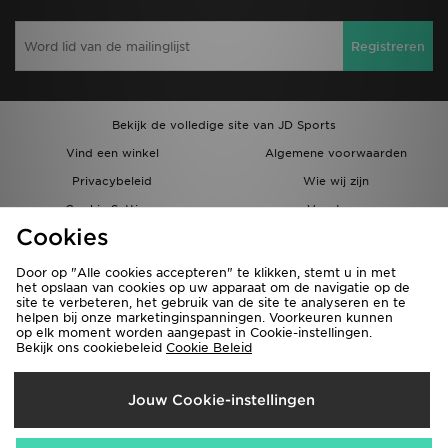
Registreren
Bekijk de volledige site van JD Sports
Vind een winkel
Algemene voorwaarden
Privacybeleid
Wie wij zijn
Cookie Settings
Vacatures
Cookies
Bestellingen en Levering
Partnerprogramma
Door op "Alle cookies accepteren" te klikken, stemt u in met
het opslaan van cookies op uw apparaat om de navigatie op de
site te verbeteren, het gebruik van de site te analyseren en te
helpen bij onze marketinginspanningen. Voorkeuren kunnen
op elk moment worden aangepast in Cookie-instellingen.
Bekijk ons cookiebeleid
Cookie Beleid
Verzenden Naar
Jouw Cookie-instellingen
België