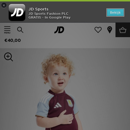
×
JD Sports
Home
Bekijk
JD Sports Fashion PLC
GRATIS - In Google Play
Thuis
Kids
Junior Kleding (8-15 jaar)
Replica outfits
Offers
adidas Aston Villa FC 2025/26 Home Kit Infant
New In
€40,00
Heren
Dames
Kids
Collecties
Voetbal
Sports
Merken