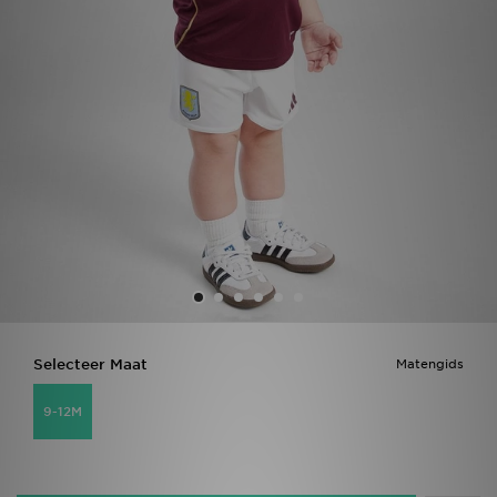
Vind een winkel
Bestelling traceren
Mijn JD
Klantenservice
Download de app
Wie wij zijn
Selecteer Maat
Matengids
9-12M