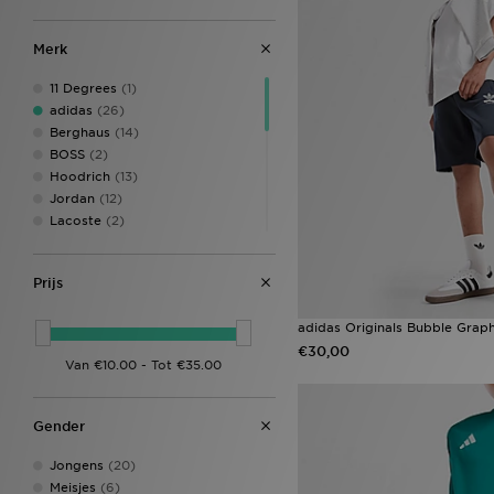
Merk
11 Degrees
(1)
adidas
(26)
Berghaus
(14)
BOSS
(2)
Hoodrich
(13)
Jordan
(12)
Lacoste
(2)
McKenzie
(17)
MONTIREX
(16)
Prijs
New Balance
(4)
Nike
(71)
adidas Originals Bubble Graph
Pink Soda Sport
(6)
€30,00
PUMA
(3)
Supply & Demand
(11)
Technicals
(4)
The North Face
(6)
Gender
Trailberg
(4)
Under Armour
(20)
Jongens
(20)
Unlike Humans
(4)
Meisjes
(6)