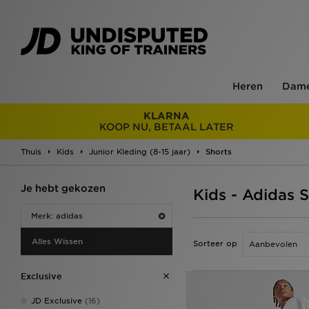
Heren
Dam
KLARNA
KOOP NU, BETAAL LATER
Thuis
Kids
Junior Kleding (8-15 jaar)
Shorts
Je hebt gekozen
Kids - Adidas 
Merk: adidas
Alles Wissen
Sorteer op
Exclusive
JD Exclusive
(16)