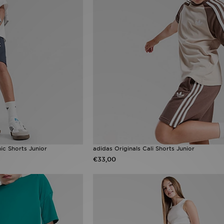
ic Shorts Junior
adidas Originals Cali Shorts Junior
€33,00