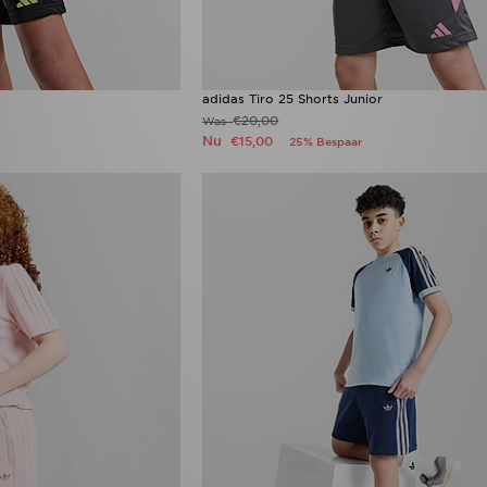
adidas Tiro 25 Shorts Junior
€20,00
Was
Nu
€15,00
25% Bespaar