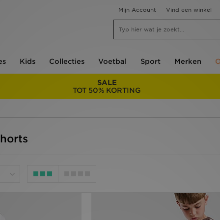
Mijn Account
Vind een winkel
es
Kids
Collecties
Voetbal
Sport
Merken
O
SALE
TOT 50% KORTING
Shorts