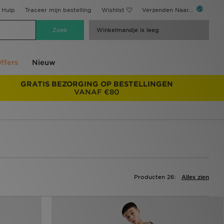
Hulp
Traceer mijn bestelling
Wishlist
Verzenden Naar...
Winkelmandje is leeg
ffers
Nieuw
GRATIS BEZORGING OP BESTELLINGEN
VANAF €80
Producten 26:
Alles zien