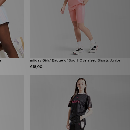
r
adidas Girls' Badge of Sport Oversized Shorts Junior
€18,00