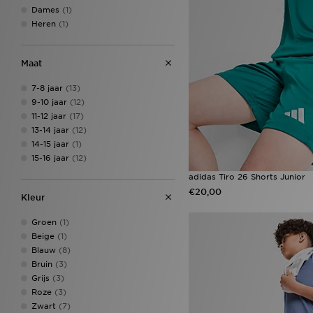
Zavetti Canada
(1)
Dames
(1)
Heren
(1)
Maat
7-8 jaar
(13)
9-10 jaar
(12)
11-12 jaar
(17)
13-14 jaar
(12)
14-15 jaar
(1)
15-16 jaar
(12)
adidas Tiro 26 Shorts Junior
€20,00
Kleur
Groen
(1)
Beige
(1)
Blauw
(8)
Bruin
(3)
Grijs
(3)
Roze
(3)
Zwart
(7)