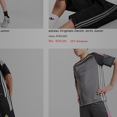
 Junior
adidas Originals Denim Jorts Junior
€40,00
Was
Nu
€30,00
25% Bespaar