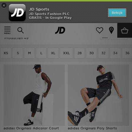
×
JD Sports
Home
Bekijk
JD Sports Fashion PLC
GRATIS - In Google Play
Thuis
Heren
Herenkleding
Shorts
Offers
Heren - Adidas Shorts
Verfijn
New In
Producten 49
Heren
XS
S
M
L
XL
XXL
28
30
32
34
36
Dames
Kids
Collecties
Voetbal
Sports
adidas Originals Adicolor Court
adidas Originals Poly Shorts
Merken