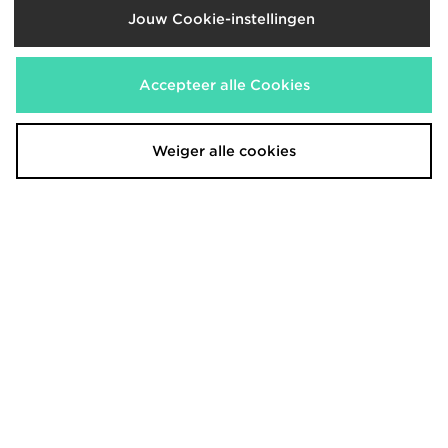
Jouw Cookie-instellingen
adidas Training Shorts
adidas Training Shorts
Accepteer alle Cookies
€30,00
€20,00
Weiger alle cookies
adidas Tiro 26 Shorts
adidas Originals Waffle Shorts
€15,00
€50,00