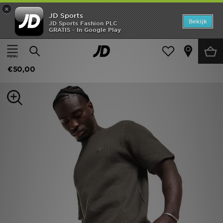
×
JD Sports
Home
Bekijk
JD Sports Fashion PLC
GRATIS - In Google Play
Thuis
Heren
Herenkleding
Shorts
Offers
adidas Originals Waffle Shorts
New In
€50,00
Heren
Dames
Kids
Collecties
Voetbal
Sports
Merken