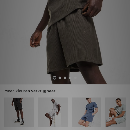
Vind een winkel
Bestelling traceren
Mijn JD
Klantenservice
Download de app
Wie wij zijn
Meer kleuren verkrijgbaar