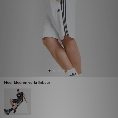
Vind een winkel
Bestelling traceren
Mijn JD
Klantenservice
Download de app
Wie wij zijn
Meer kleuren verkrijgbaar