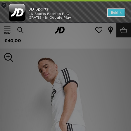
×
JD Sports
Home
Bekijk
JD Sports Fashion PLC
GRATIS - In Google Play
Thuis
Heren
Herenkleding
Shorts
Offers
adidas Originals Poly Shorts
New In
€40,00
Heren
Dames
Kids
Collecties
Voetbal
Sports
Merken