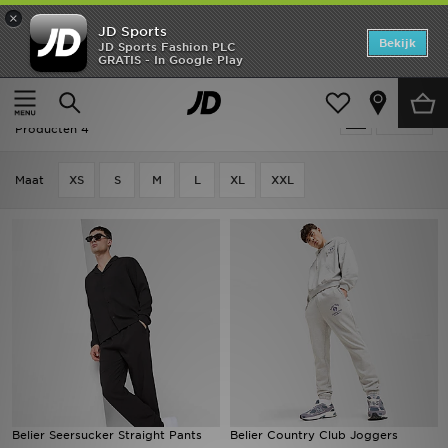
×
JD Sports
Home
Bekijk
JD Sports Fashion PLC
GRATIS - In Google Play
Thuis
Heren
Herenkleding
Joggingbroeken
Offers
Heren - Belier Joggingbroeken
Verfijn
New In
Producten 4
Heren
Maat
XS
S
M
L
XL
XXL
Dames
Kids
Collecties
Voetbal
Sports
Belier Seersucker Straight Pants
Belier Country Club Joggers
Merken