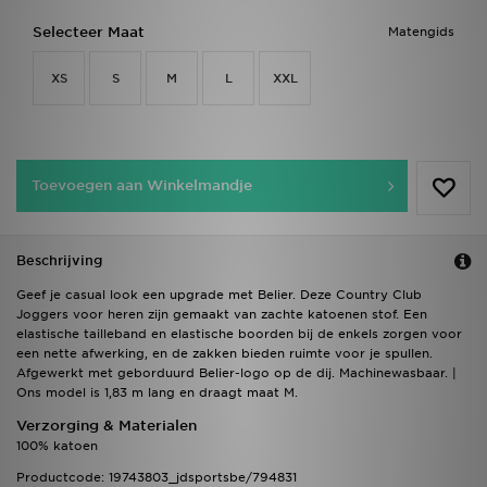
Selecteer Maat
Matengids
XS
S
M
L
XXL
Toevoegen aan Winkelmandje
Beschrijving
Geef je casual look een upgrade met Belier. Deze Country Club
Joggers voor heren zijn gemaakt van zachte katoenen stof. Een
elastische tailleband en elastische boorden bij de enkels zorgen voor
een nette afwerking, en de zakken bieden ruimte voor je spullen.
Afgewerkt met geborduurd Belier-logo op de dij. Machinewasbaar. |
Ons model is 1,83 m lang en draagt maat M.
Verzorging & Materialen
100% katoen
Productcode: 19743803_jdsportsbe/794831