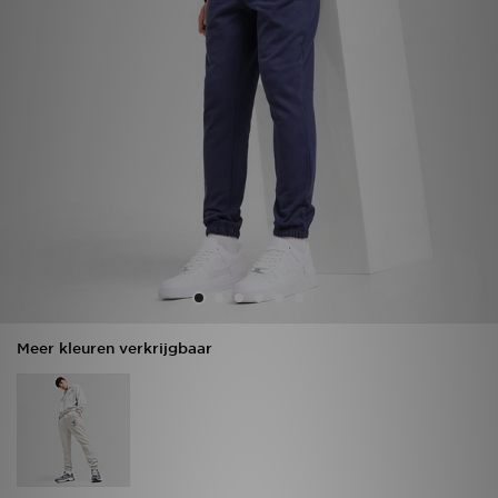
Vind een winkel
Bestelling traceren
Mijn JD
Klantenservice
Download de app
Wie wij zijn
Meer kleuren verkrijgbaar