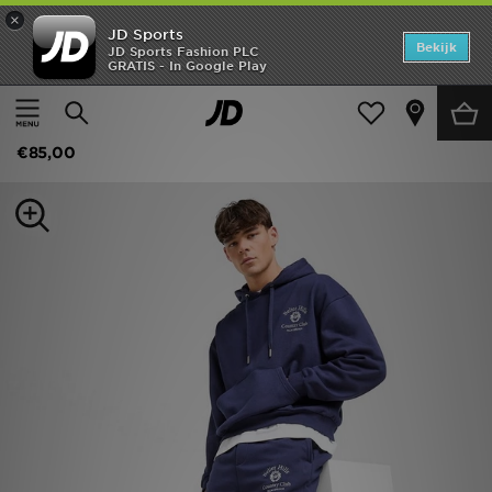
×
JD Sports
Home
Bekijk
JD Sports Fashion PLC
GRATIS - In Google Play
Thuis
Heren
Herenkleding
Joggingbroeken
Offers
Belier Country Club Joggers
New In
€85,00
Heren
Dames
Kids
Collecties
Voetbal
Sports
Merken