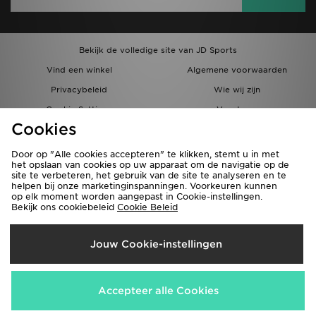
Bekijk de volledige site van JD Sports
Vind een winkel
Algemene voorwaarden
Privacybeleid
Wie wij zijn
Cookie Settings
Vacatures
Cookies
Bestellingen en Levering
Partnerprogramma
Door op "Alle cookies accepteren" te klikken, stemt u in met
het opslaan van cookies op uw apparaat om de navigatie op de
site te verbeteren, het gebruik van de site te analyseren en te
helpen bij onze marketinginspanningen. Voorkeuren kunnen
op elk moment worden aangepast in Cookie-instellingen.
Bekijk ons cookiebeleid
Cookie Beleid
Verzenden Naar
Jouw Cookie-instellingen
België
Wij accepteren de volgende betaalmethoden
Accepteer alle Cookies