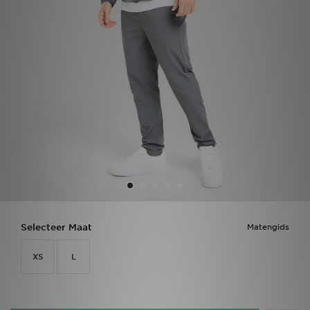
Vind een winkel
Bestelling traceren
Mijn JD
Klantenservice
Download de app
Wie wij zijn
Selecteer Maat
Matengids
XS
L