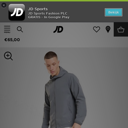
×
JD Sports
Home
Bekijk
JD Sports Fashion PLC
GRATIS - In Google Play
Thuis
Heren
Herenkleding
Joggingbroeken
Offers
Belier Ripstop 24hr Track Pants
New In
€65,00
Heren
Dames
Kids
Collecties
Voetbal
Sports
Merken