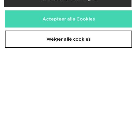
adidas Originals Waffle T-Shirt
Unlike Humans Pigment Shorts
Accepteer alle Cookies
€33,00
€40,00
Weiger alle cookies
adidas Originals Knit Sprinter
BOSS Urbanex Cargo Shorts
Shorts
€150,00
€50,00