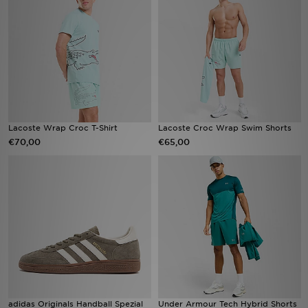
Vind een winkel
Bestelling traceren
Mijn JD
Klantenservice
Lacoste Wrap Croc T-Shirt
Lacoste Croc Wrap Swim Shorts
€70,00
€65,00
Download de app
Wie wij zijn
adidas Originals Handball Spezial
Under Armour Tech Hybrid Shorts