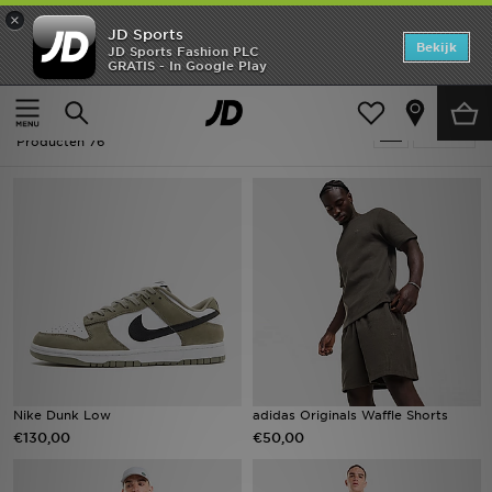
×
JD Sports
Home
Bekijk
JD Sports Fashion PLC
GRATIS - In Google Play
Thuis
Heren
Offers
Heren - Groen Holiday Shop
Verfijn
New In
Producten 76
Heren
Dames
Kids
Collecties
Voetbal
Nike Dunk Low
adidas Originals Waffle Shorts
€130,00
€50,00
Sports
Merken