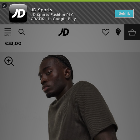
×
JD Sports
Home
Bekijk
JD Sports Fashion PLC
GRATIS - In Google Play
Thuis
Heren
Herenkleding
Offers
adidas Originals Waffle T-Shirt
New In
€33,00
Heren
Dames
Kids
Collecties
Voetbal
Sports
Merken