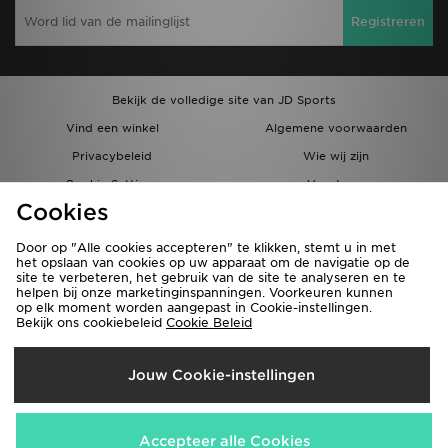
Registreren
Bekijk de volledige site van JD Sports
Vind een winkel
Algemene voorwaarden
Privacybeleid
Wie wij zijn
Cookie Settings
Vacatures
Cookies
Bestellingen en Levering
Partnerprogramma
Door op "Alle cookies accepteren" te klikken, stemt u in met
het opslaan van cookies op uw apparaat om de navigatie op de
site te verbeteren, het gebruik van de site te analyseren en te
helpen bij onze marketinginspanningen. Voorkeuren kunnen
op elk moment worden aangepast in Cookie-instellingen.
Bekijk ons cookiebeleid
Cookie Beleid
Verzenden Naar
Jouw Cookie-instellingen
België
Wij accepteren de volgende betaalmethoden
Accepteer alle Cookies