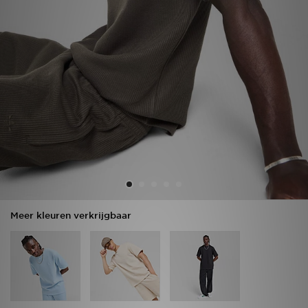
Vind een winkel
Bestelling traceren
Mijn JD
Klantenservice
Download de app
Wie wij zijn
Meer kleuren verkrijgbaar