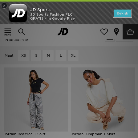
×
JD Sports
Home
Bekijk
JD Sports Fashion PLC
GRATIS - In Google Play
Thuis
Dames
Dameskleding
Tops
Offers
Dames - Jordan Tops
Verfijn
New In
Producten 15
Heren
Maat
XS
S
M
L
XL
Dames
Kids
Collecties
Voetbal
Sports
Jordan Realtree T-Shirt
Jordan Jumpman T-Shirt
Merken