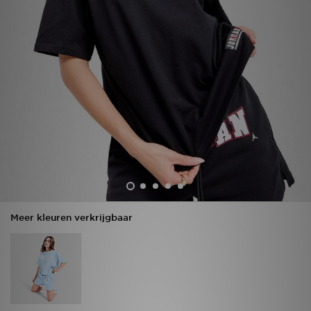
Vind een winkel
Bestelling traceren
Mijn JD
Klantenservice
Download de app
Wie wij zijn
Meer kleuren verkrijgbaar