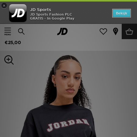
×
JD Sports
Home
Bekijk
JD Sports Fashion PLC
GRATIS - In Google Play
Thuis
Dames
Dameskleding
Tops
Offers
Jordan Graphic Girlfriend T-Shirt
New In
€25,00
Heren
Dames
Kids
Collecties
Voetbal
Sports
Merken