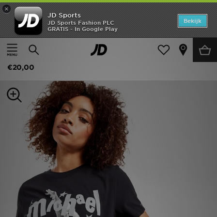
×
JD Sports
Home
Bekijk
JD Sports Fashion PLC
GRATIS - In Google Play
Thuis
Dames
Dameskleding
Tops
Offers
Jordan MJ Graphic T-Shirt
New In
€20,00
Heren
Dames
Kids
Collecties
Voetbal
Sports
Merken