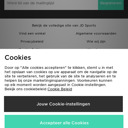
Registreren
Bekijk de volledige site van JD Sports
Vind een winkel
Algemene voorwaarden
Privacybeleid
Wie wij zijn
Cookie Settings
Vacatures
Cookies
Bestellingen en Levering
Partnerprogramma
Door op "Alle cookies accepteren" te klikken, stemt u in met
het opslaan van cookies op uw apparaat om de navigatie op de
site te verbeteren, het gebruik van de site te analyseren en te
helpen bij onze marketinginspanningen. Voorkeuren kunnen
op elk moment worden aangepast in Cookie-instellingen.
Bekijk ons cookiebeleid
Cookie Beleid
Verzenden Naar
Jouw Cookie-instellingen
België
Wij accepteren de volgende betaalmethoden
Accepteer alle Cookies