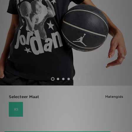
Vind een winkel
Bestelling traceren
Mijn JD
Klantenservice
Download de app
Wie wij zijn
Selecteer Maat
Matengids
XS