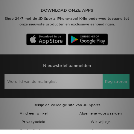
DOWNLOAD ONZE APPS
Vind een winkel
Shop 24/7 met de JD Sports iPhone-app! Krijg onderweg toegang tot
onze nieuwste producten en exclusieve aanbiedingen.
Bestelling traceren
Mijn JD
Klantenservice
Nieuwsbrief aanmelden
Download de app
Registreren
Wie wij zijn
Bekijk de volledige site van JD Sports
Vind een winkel
Algemene voorwaarden
Privacybeleid
Wie wij zijn
Cookie Settings
Vacatures