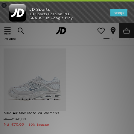
×
JD Sports
Home
Bekijk
JD Sports Fashion PLC
GRATIS - In Google Play
Thuis
Dames
Offers
Dames - Grijs Nike Air Max Moto 2K
Verfijn
New In
Artikel
Heren
Dames
Kids
Collecties
Voetbal
Nike Air Max Moto 2K Women's
€140,00
Was
Sports
Nu
€70,00
50% Bespaar
Merken