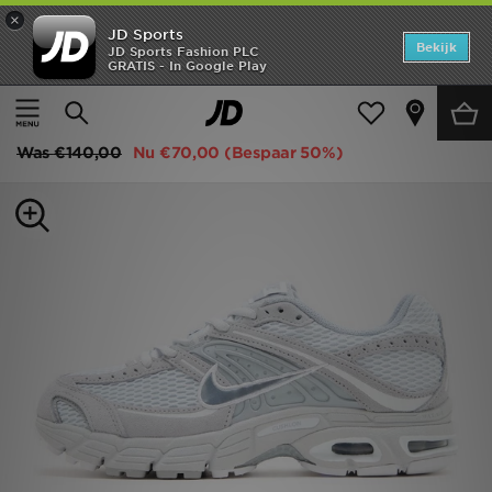
×
JD Sports
Home
Bekijk
JD Sports Fashion PLC
GRATIS - In Google Play
Thuis
Dames
Damesschoenen
Sneakers
Offers
Nike Air Max Moto 2K Women's
New In
Was
€140,00
Nu
€70,00
(Bespaar 50%)
Heren
Dames
Kids
Collecties
Voetbal
Sports
Merken