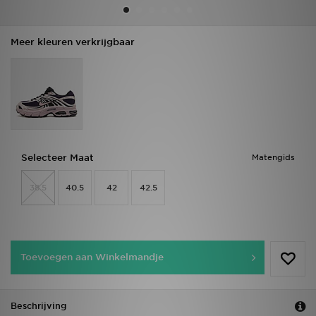
Vind een winkel
Meer kleuren verkrijgbaar
Bestelling traceren
Mijn JD
Klantenservice
Selecteer Maat
Matengids
Download de app
38.5
40.5
42
42.5
Wie wij zijn
Toevoegen aan Winkelmandje
Beschrijving