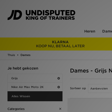
Heren
Dam
KLARNA
KOOP NU, BETAAL LATER
Thuis
Dames
Je hebt gekozen
Dames - Grijs 
Grijs
Nike Air Max Moto 2K
Sorteer op
Alles Wissen
Categories