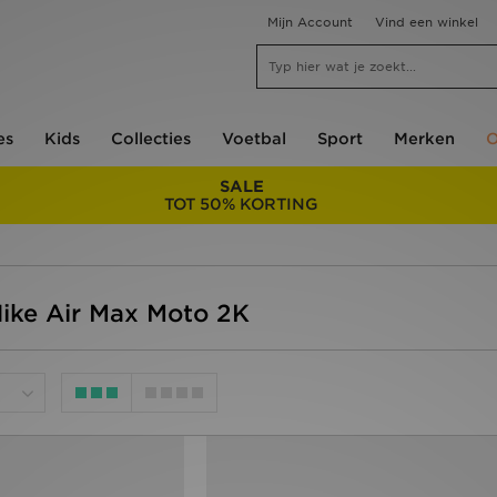
Mijn Account
Vind een winkel
es
Kids
Collecties
Voetbal
Sport
Merken
O
SALE
TOT 50% KORTING
Nike Air Max Moto 2K