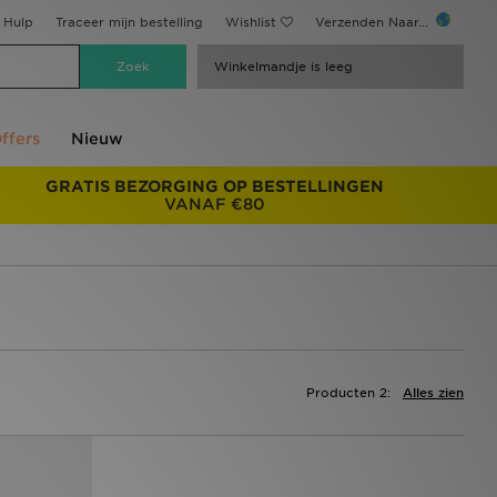
Hulp
Traceer mijn bestelling
Wishlist
Verzenden Naar...
Winkelmandje is leeg
ffers
Nieuw
GRATIS BEZORGING OP BESTELLINGEN
VANAF €80
Producten 2:
Alles zien