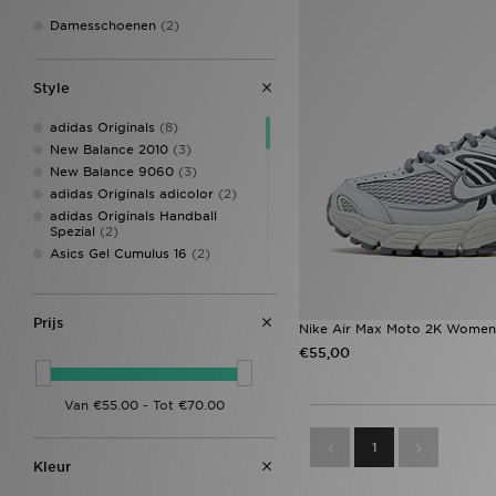
Damesschoenen
(2)
Style
adidas Originals
(8)
New Balance 2010
(3)
New Balance 9060
(3)
adidas Originals adicolor
(2)
adidas Originals Handball
Spezial
(2)
Asics Gel Cumulus 16
(2)
Crocs Miami
(2)
Nike Air Max 90
(2)
Nike Air Max Moto 2K
(2)
Prijs
Nike Air Max Moto 2K Women
Nike P-6000
(2)
€55,00
Nike Vomero Plus
(2)
PUMA Speedcat Ballet
(2)
Salomon XT-Whisper
(2)
adidas Firebird
(1)
1
adidas Originals Classics
(1)
Kleur
Asics Gel Cumulus
(1)