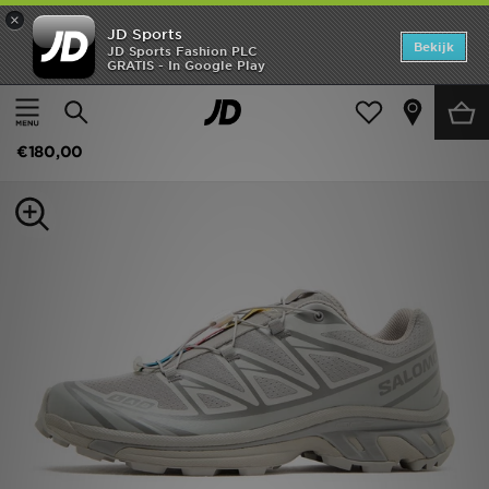
×
JD Sports
Home
Bekijk
JD Sports Fashion PLC
GRATIS - In Google Play
Thuis
Heren
Herenschoenen
Sneakers
Offers
Salomon XT-6
New In
€180,00
Heren
Dames
Kids
Collecties
Voetbal
Sports
Merken