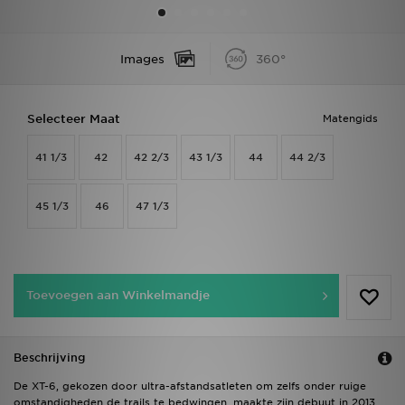
Vind een winkel
Images
360°
Bestelling traceren
Selecteer Maat
Matengids
Mijn JD
41 1/3
42
42 2/3
43 1/3
44
44 2/3
Klantenservice
Download de app
45 1/3
46
47 1/3
Wie wij zijn
Toevoegen aan Winkelmandje
Beschrijving
De XT-6, gekozen door ultra-afstandsatleten om zelfs onder ruige
omstandigheden de trails te bedwingen, maakte zijn debuut in 2013.