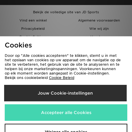
Bekijk de volledige site van JD Sports
Vind een winkel
Algemene voorwaarden
Privacybeleid
Wie wij zijn
Cookie Settings
Vacatures
Cookies
Bestellingen en Levering
Partnerprogramma
Door op "Alle cookies accepteren" te klikken, stemt u in met
het opslaan van cookies op uw apparaat om de navigatie op de
site te verbeteren, het gebruik van de site te analyseren en te
helpen bij onze marketinginspanningen. Voorkeuren kunnen
op elk moment worden aangepast in Cookie-instellingen.
Bekijk ons cookiebeleid
Cookie Beleid
Verzenden Naar
Jouw Cookie-instellingen
België
Wij accepteren de volgende betaalmethoden
Accepteer alle Cookies
Bezoek onze bedrijfswebsite
www.jdplc.com