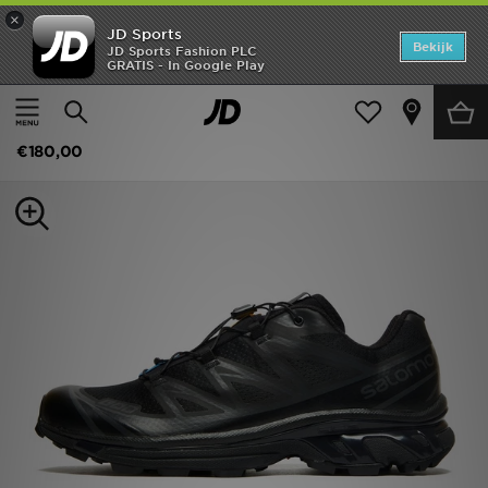
×
JD Sports
Home
Bekijk
JD Sports Fashion PLC
GRATIS - In Google Play
Thuis
Heren
Herenschoenen
Hardloopschoenen
Offers
Salomon XT-6
New In
€180,00
Heren
Dames
Kids
Collecties
Voetbal
Sports
Merken