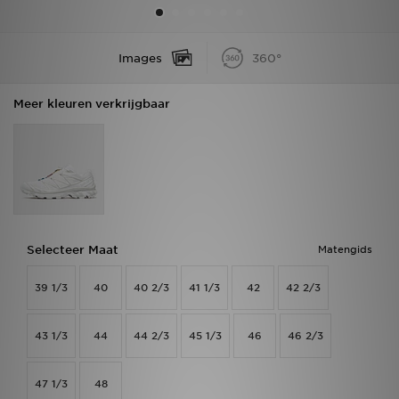
Vind een winkel
Images
360°
Bestelling traceren
Meer kleuren verkrijgbaar
Mijn JD
Klantenservice
Download de app
Wie wij zijn
Selecteer Maat
Matengids
39 1/3
40
40 2/3
41 1/3
42
42 2/3
43 1/3
44
44 2/3
45 1/3
46
46 2/3
47 1/3
48