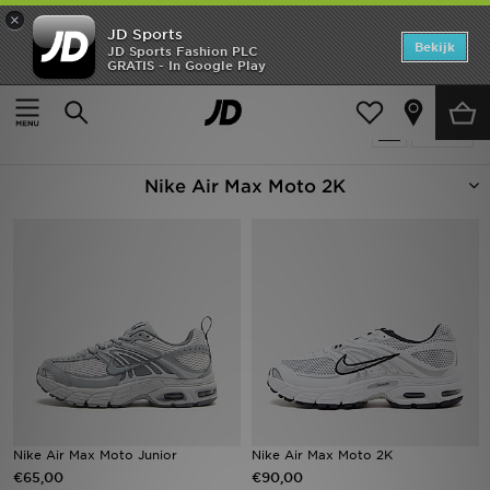
×
JD Sports
Home
Bekijk
JD Sports Fashion PLC
GRATIS - In Google Play
Thuis
Nike Air Max Moto 2K
Offers
Producten 14
Verfijn
New In
Nike Air Max Moto 2K
Heren
Dames
Kids
Collecties
Voetbal
Sports
Nike Air Max Moto Junior
Nike Air Max Moto 2K
€65,00
€90,00
Merken