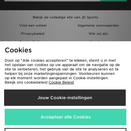
Bekijk de volledige site van JD Sports
Vind een winkel
Algemene voorwaarden
Privacybeleid
Wie wij zijn
Cookie Settings
Vacatures
Cookies
Bestellingen en Levering
Partnerprogramma
Door op "Alle cookies accepteren" te klikken, stemt u in met
het opslaan van cookies op uw apparaat om de navigatie op de
site te verbeteren, het gebruik van de site te analyseren en te
helpen bij onze marketinginspanningen. Voorkeuren kunnen
op elk moment worden aangepast in Cookie-instellingen.
Bekijk ons cookiebeleid
Cookie Beleid
Verzenden Naar
Jouw Cookie-instellingen
België
Wij accepteren de volgende betaalmethoden
Accepteer alle Cookies