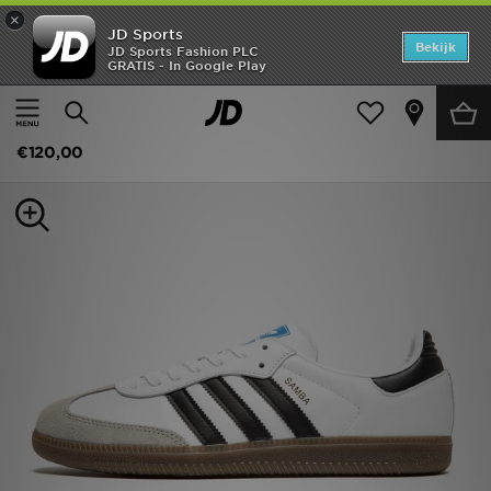
×
JD Sports
Home
Bekijk
JD Sports Fashion PLC
GRATIS - In Google Play
Thuis
Heren
Herenschoenen
Sneakers
Offers
adidas Originals Samba OG
New In
€120,00
Heren
Dames
Kids
Collecties
Voetbal
Sports
Merken