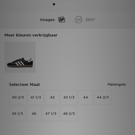
Vind een winkel
Images
360°
Bestelling traceren
Meer kleuren verkrijgbaar
Mijn JD
Klantenservice
Download de app
Wie wij zijn
Selecteer Maat
Matengids
40 2/3
41 1/3
42
43 1/3
44
44 2/3
45 1/3
46
47 1/3
48 2/3